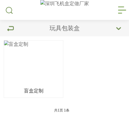
玩具包装盒
盲盒定制
共
1
页
1
条